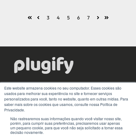
3
4
5
6
7
Primeiro
Voltar
Próximo
Último
A escolha de TI que mantém sua operação em pé por
Este website armazena cookies no seu computador. Esses cookies são
meio da locação e gestão de equipamentos.
usados ​​para melhorar sua experiência no site e fornecer serviços
personalizados para você, tanto no website, quanto em outras mídias. Para
Controle contínuo. Conexão confiável.
saber mais sobre os cookies que usamos, consulte nossa Política de
Privacidade.
Não rastrearemos suas informações quando você visitar nosso site,
porém, para cumprir suas preferências, precisaremos usar apenas
um pequeno cookie, para que você não seja solicitado a tomar essa
decisão novamente.