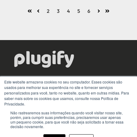
2
3
4
5
6
Primeiro
Voltar
Próximo
Último
A escolha de TI que mantém sua operação em pé por
Este website armazena cookies no seu computador. Esses cookies são
meio da locação e gestão de equipamentos.
usados ​​para melhorar sua experiência no site e fornecer serviços
personalizados para você, tanto no website, quanto em outras mídias. Para
Controle contínuo. Conexão confiável.
saber mais sobre os cookies que usamos, consulte nossa Política de
Privacidade.
Não rastrearemos suas informações quando você visitar nosso site,
porém, para cumprir suas preferências, precisaremos usar apenas
um pequeno cookie, para que você não seja solicitado a tomar essa
decisão novamente.