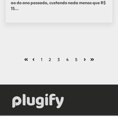
ao do ano passado, custando nada menos que R$
15...
1
2
3
4
5
Primeiro
Voltar
Próximo
Último