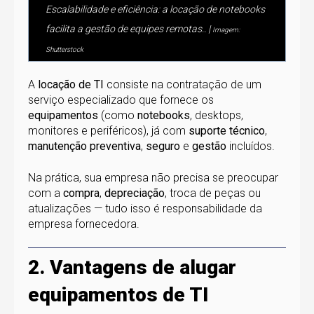
Escalabilidade e eficiência: a locação de notebooks
facilita a gestão de equipes remotas.. |
Imagem:
Shutterstock
A
locação de TI
consiste na contratação de um
serviço especializado que fornece os
equipamentos
(como
notebooks
, desktops,
monitores e periféricos), já com
suporte técnico
,
manutenção preventiva
,
seguro
e
gestão
incluídos.
Na prática, sua empresa não precisa se preocupar
com a
compra
,
depreciação
, troca de peças ou
atualizações — tudo isso é responsabilidade da
empresa fornecedora.
2. Vantagens de alugar
equipamentos de TI