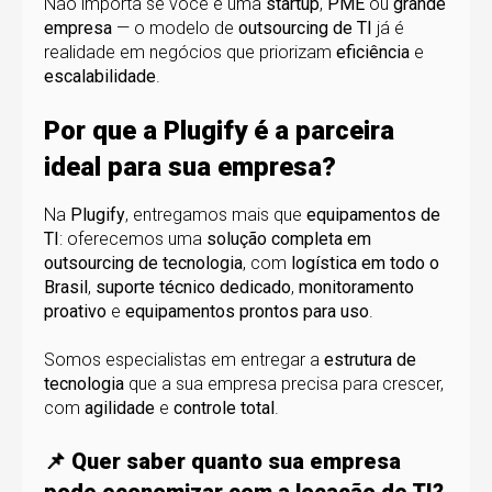
Não importa se você é uma
startup
,
PME
ou
grande
empresa
— o modelo de
outsourcing de TI
já é
realidade em negócios que priorizam
eficiência
e
escalabilidade
.
Por que a Plugify é a parceira
ideal para sua empresa?
Na
Plugify
, entregamos mais que
equipamentos de
TI
: oferecemos uma
solução completa em
outsourcing de tecnologia
, com
logística em todo o
Brasil
,
suporte técnico dedicado
,
monitoramento
proativo
e
equipamentos prontos para uso
.
Somos especialistas em entregar a
estrutura de
tecnologia
que a sua empresa precisa para crescer,
com
agilidade
e
controle total
.
📌
Quer saber quanto sua empresa
pode economizar com a locação de TI?